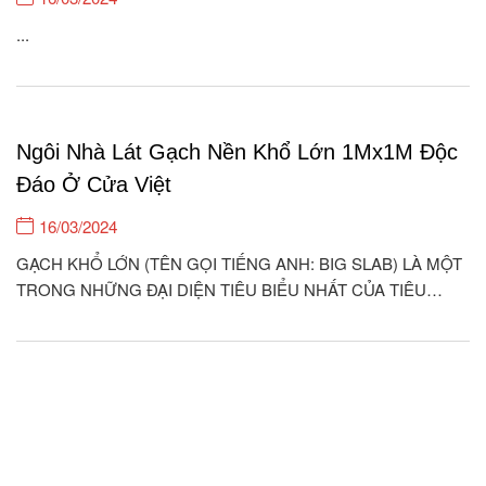
...
Ngôi Nhà Lát Gạch Nền Khổ Lớn 1Mx1M Độc
Đáo Ở Cửa Việt
16/03/2024
GẠCH KHỔ LỚN (TÊN GỌI TIẾNG ANH: BIG SLAB) LÀ MỘT
TRONG NHỮNG ĐẠI DIỆN TIÊU BIỂU NHẤT CỦA TIÊU
CHUẨN KIẾN TRÚC HIỆN ĐẠI Ở THẾ KỈ 21. ỐP LÁT LOẠI
GẠCH NÀY CHO KHÔNG GIAN NHÀ CỬA QUẢ THỰC ĐEM
LẠI GIÁ TRỊ THẨM MỸ RẤT CAO, THỂ...