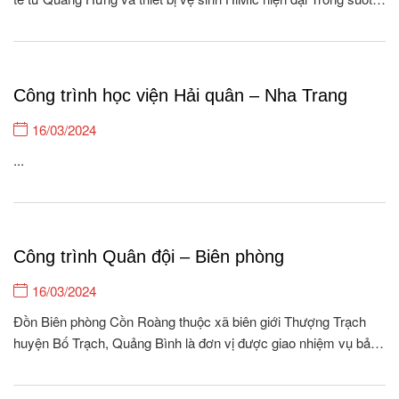
15 năm hình thành và phát triển, Quang Hưng tự hào là đơn vị
cung cấp gạch ốp lát & Thiết bị vệ...
Công trình học viện Hải quân – Nha Trang
16/03/2024
...
Công trình Quân đội – Biên phòng
16/03/2024
Đồn Biên phòng Cồn Roàng thuộc xã biên giới Thượng Trạch
huyện Bố Trạch, Quảng Bình là đơn vị được giao nhiệm vụ bảo
vệ, quản lý 26.5 km biên giới, với 04 cột móc, 08 bản/262
hộ/1118 khẩu xã Thượng Trạch và quản lý 01 xã nội địa Tân...