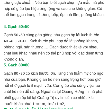
tường cực chuẩn. Nếu bạn biết cạch chọn lựa mẫu mã phù
hợp sẽ giúp tạo hiệu ứng rộng và cao cho không gian. Có
thể làm gạch trang trí tường bếp, ốp nhà tắm, phòng khách,
…
4. Gạch 50×50
Gạch 50×50 cũng gần giống như gạch ốp lát kích thước
40×40, 60×60. Kích thước phù hợp để lát phòng khách,
phòng ngủ, sân thượng,… Gạch được thiết kế với nhiều
chất liệu khác nhau nên có thể phù hợp với đặc điểm từng
không gian.
5. Gạch 80×80
Gạch 80×80 có kích thước lớn. Tăng tính thẩm mỹ cho ngôi
nhà của bạn. Không gian trở nên sang trọng hơn bao giờ
hết nhờ gạch to ít mạch vữa. Còn giúp cho công việc lau
chùi trở nên dễ dàng. Ngoài ra tại Quang Hưng – nhà phân
phối gạch ốp lát tại Quảng Trị uy tín còn có nhiều kích
thước khác như: 1mx1m, 1m2x1m2,…