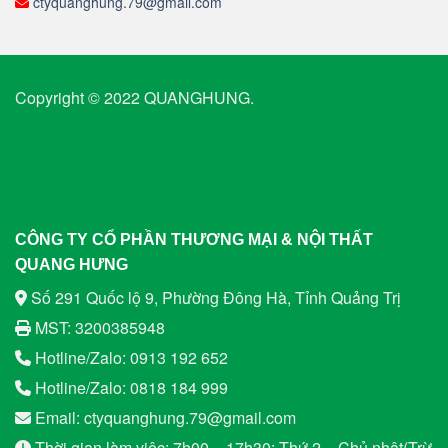
ctyquanghung.79@gmail.com
Copyright © 2022 QUANGHUNG.
CÔNG TY CỔ PHẦN THƯƠNG MẠI & NỘI THẤT
QUANG HƯNG
Số 291 Quốc lộ 9, Phường Đông Hà, Tỉnh Quảng Trị
MST: 3200385948
Hotline/Zalo: 0913 192 652
Hotline/Zalo: 0818 184 999
Email: ctyquanghung.79@gmail.com
Thời gian làm việc: 7h00 – 17h30: Thứ 2 – Chủ nhật(Trừ