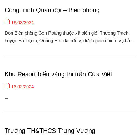
Công trình Quân đội – Biên phòng
16/03/2024
Đồn Biên phòng Cồn Roàng thuộc xã biên giới Thượng Trạch
huyện Bố Trạch, Quảng Bình là đơn vị được giao nhiệm vụ bảo
vệ, quản lý 26.5 km biên giới, với 04 cột móc, 08 bản/262
hộ/1118 khẩu xã Thượng Trạch và quản lý 01 xã nội địa Tân...
Khu Resort biển vàng thị trấn Cửa Việt
16/03/2024
...
Trường TH&THCS Trưng Vương