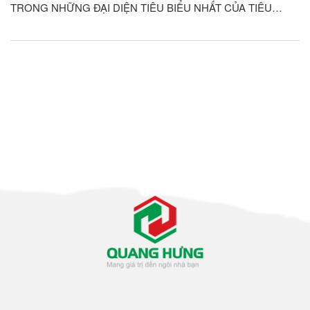
TRONG NHỮNG ĐẠI DIỆN TIÊU BIỂU NHẤT CỦA TIÊU
CHUẨN KIẾN TRÚC HIỆN ĐẠI Ở THẾ KỈ 21. ỐP LÁT LOẠI
GẠCH NÀY CHO KHÔNG GIAN NHÀ CỬA QUẢ THỰC ĐEM
LẠI GIÁ TRỊ THẨM MỸ RẤT CAO, THỂ...