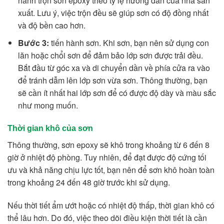
hành trộn sơn epoxy theo tỷ lệ hướng dẫn của nhà sản
xuất. Lưu ý, việc trộn đều sẽ giúp sơn có độ đồng nhất
và độ bền cao hơn.
Bước 3:
tiến hành sơn. Khi sơn, bạn nên sử dụng con
lăn hoặc chổi sơn để đảm bảo lớp sơn được trải đều.
Bắt đầu từ góc xa và di chuyển dần về phía cửa ra vào
để tránh dẫm lên lớp sơn vừa sơn. Thông thường, bạn
sẽ cần ít nhất hai lớp sơn để có được độ dày và màu sắc
như mong muốn.
Thời gian khô của sơn
Thông thường, sơn epoxy sẽ khô trong khoảng từ 6 đến 8
giờ ở nhiệt độ phòng. Tuy nhiên, để đạt được độ cứng tối
ưu và khả năng chịu lực tốt, bạn nên để sơn khô hoàn toàn
trong khoảng 24 đến 48 giờ trước khi sử dụng.
Nếu thời tiết ẩm ướt hoặc có nhiệt độ thấp, thời gian khô có
thể lâu hơn. Do đó, việc theo dõi điều kiện thời tiết là cần