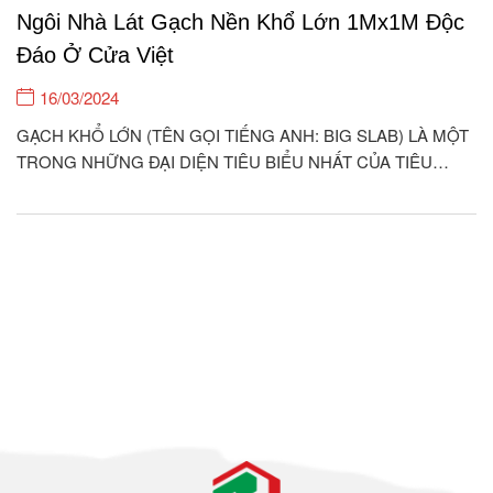
Ngôi Nhà Lát Gạch Nền Khổ Lớn 1Mx1M Độc
Đáo Ở Cửa Việt
16/03/2024
GẠCH KHỔ LỚN (TÊN GỌI TIẾNG ANH: BIG SLAB) LÀ MỘT
TRONG NHỮNG ĐẠI DIỆN TIÊU BIỂU NHẤT CỦA TIÊU
CHUẨN KIẾN TRÚC HIỆN ĐẠI Ở THẾ KỈ 21. ỐP LÁT LOẠI
GẠCH NÀY CHO KHÔNG GIAN NHÀ CỬA QUẢ THỰC ĐEM
LẠI GIÁ TRỊ THẨM MỸ RẤT CAO, THỂ...