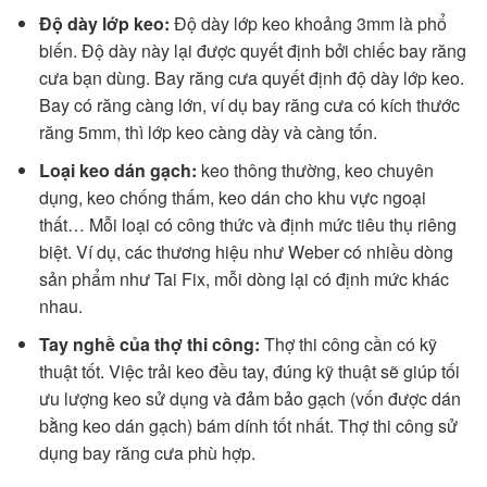
Độ dày lớp keo:
Độ dày lớp keo khoảng 3mm là phổ
biến. Độ dày này lại được quyết định bởi chiếc bay răng
cưa bạn dùng. Bay răng cưa quyết định độ dày lớp keo.
Bay có răng càng lớn, ví dụ bay răng cưa có kích thước
răng 5mm, thì lớp keo càng dày và càng tốn.
Loại keo dán gạch:
keo thông thường, keo chuyên
dụng, keo chống thấm, keo dán cho khu vực ngoại
thất… Mỗi loại có công thức và định mức tiêu thụ riêng
biệt. Ví dụ, các thương hiệu như Weber có nhiều dòng
sản phẩm như Tai Fix, mỗi dòng lại có định mức khác
nhau.
Tay nghề của thợ thi công:
Thợ thi công cần có kỹ
thuật tốt. Việc trải keo đều tay, đúng kỹ thuật sẽ giúp tối
ưu lượng keo sử dụng và đảm bảo gạch (vốn được dán
bằng keo dán gạch) bám dính tốt nhất. Thợ thi công sử
dụng bay răng cưa phù hợp.