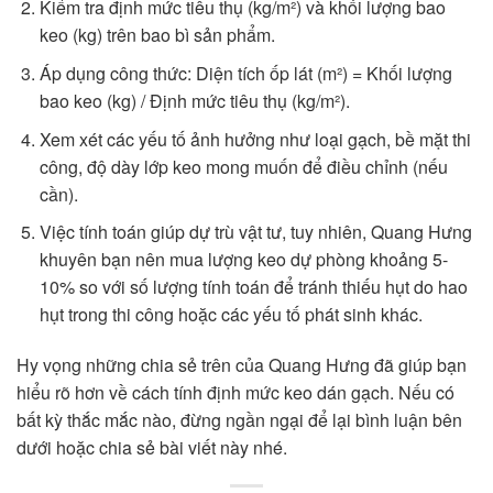
Kiểm tra định mức tiêu thụ (kg/m²) và khối lượng bao
keo (kg) trên bao bì sản phẩm.
Áp dụng công thức: Diện tích ốp lát (m²) = Khối lượng
bao keo (kg) / Định mức tiêu thụ (kg/m²).
Xem xét các yếu tố ảnh hưởng như loại gạch, bề mặt thi
công, độ dày lớp keo mong muốn để điều chỉnh (nếu
cần).
Việc tính toán giúp dự trù vật tư, tuy nhiên, Quang Hưng
khuyên bạn nên mua lượng keo dự phòng khoảng 5-
10% so với số lượng tính toán để tránh thiếu hụt do hao
hụt trong thi công hoặc các yếu tố phát sinh khác.
Hy vọng những chia sẻ trên của Quang Hưng đã giúp bạn
hiểu rõ hơn về cách tính định mức keo dán gạch. Nếu có
bất kỳ thắc mắc nào, đừng ngần ngại để lại bình luận bên
dưới hoặc chia sẻ bài viết này nhé.