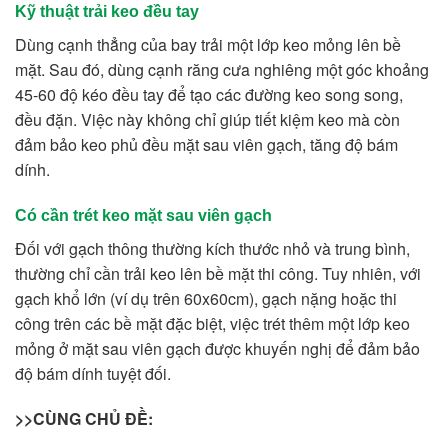
Kỹ thuật trải keo đều tay
Dùng cạnh thẳng của bay trải một lớp keo mỏng lên bề
mặt. Sau đó, dùng cạnh răng cưa nghiêng một góc khoảng
45-60 độ kéo đều tay để tạo các đường keo song song,
đều đặn. Việc này không chỉ giúp tiết kiệm keo mà còn
đảm bảo keo phủ đều mặt sau viên gạch, tăng độ bám
dính.
Có cần trét keo mặt sau viên gạch
Đối với
gạch
thông thường kích thước nhỏ và trung bình,
thường chỉ cần trải keo lên bề mặt thi công. Tuy nhiên, với
gạch khổ lớn
(ví dụ trên 60x60cm), gạch nặng hoặc thi
công trên các bề mặt đặc biệt, việc trét thêm một lớp keo
mỏng ở mặt sau viên gạch được khuyến nghị để đảm bảo
độ bám dính tuyệt đối.
>>CÙNG CHỦ ĐỀ: