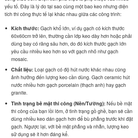
yếu tố. Đây là lý do tại sao cùng một bao keo nhưng diện
tích thi công thực tế lại khác nhau giữa các công trình:
Kích thước:
Gạch khổ lớn, ví dụ gạch có kích thước
60x60cm trở lên, thường cần lớp keo dày hơn hoặc phải
dùng bay có răng sâu hơn, do đó kích thước gạch lớn
yêu cầu nhiều keo hơn so với gạch nhỏ như gạch
mosaic.
Chất liệu:
Loại gạch có độ hút nước khác nhau cũng
ảnh hưởng đến lượng keo cần dùng. Gạch ceramic hút
nước nhiều hơn gạch porcelain (thạch anh) hay gạch
granite.
Tình trạng bề mặt thi công (Nền/Tường):
Nếu bề mặt
thi công của bạn lồi lõm, ở tình trạng gồ ghề, bạn sẽ cần
dùng nhiều keo dán gạch hơn để bù phẳng trước khi đặt
gạch. Ngược lại, với bề mặt phẳng và nhẵn, lượng keo
sử dụng sẽ ít hơn đáng kể.