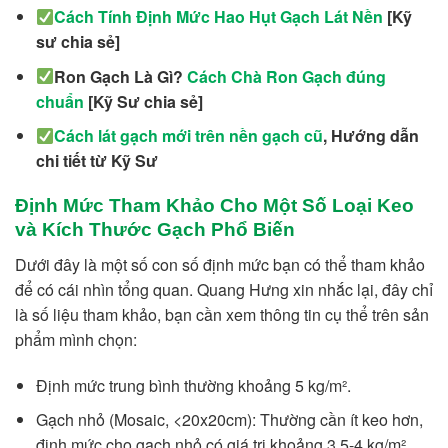
Cách Tính Định Mức Hao Hụt Gạch Lát Nền
[Kỹ
sư chia sẻ]
Ron Gạch Là Gì?
Cách Chà Ron Gạch đúng
chuẩn
[Kỹ Sư chia sẻ]
Cách lát gạch mới trên nền gạch cũ
, Hướng dẫn
chi tiết từ Kỹ Sư
Định Mức Tham Khảo Cho Một Số Loại Keo
và Kích Thước Gạch Phổ Biến
Dưới đây là một số con số định mức bạn có thể tham khảo
để có cái nhìn tổng quan. Quang Hưng xin nhắc lại, đây chỉ
là số liệu tham khảo, bạn cần xem thông tin cụ thể trên sản
phẩm mình chọn:
Định mức trung bình thường khoảng 5 kg/m².
Gạch nhỏ (Mosaic, <20x20cm): Thường cần ít keo hơn,
định mức cho gạch nhỏ có giá trị khoảng 3.5-4 kg/m².