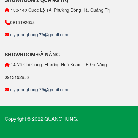
SHOWROOM 2 QUẢNG TRỊ
138-140 Quốc Lộ 1A, Phường Đông Hà, Quảng Trị
0913192652
ctyquanghung.79@gmail.com
SHOWROOM ĐÀ NẴNG
14 Võ Chí Công, Phường Hoà Xuân, TP Đà Nẵng
0913192652
ctyquanghung.79@gmail.com
Copyright © 2022 QUANGHUNG.