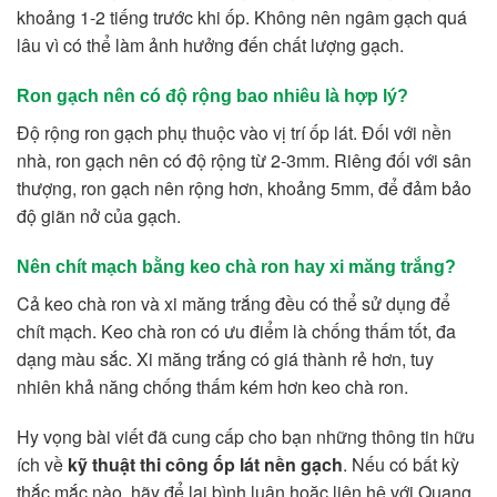
khoảng 1-2 tiếng trước khi ốp. Không nên ngâm gạch quá
lâu vì có thể làm ảnh hưởng đến chất lượng gạch.
Ron gạch nên có độ rộng bao nhiêu là hợp lý?
Độ rộng ron gạch phụ thuộc vào vị trí ốp lát. Đối với nền
nhà, ron gạch nên có độ rộng từ 2-3mm. Riêng đối với sân
thượng, ron gạch nên rộng hơn, khoảng 5mm, để đảm bảo
độ giãn nở của gạch.
Nên chít mạch bằng keo chà ron hay xi măng trắng?
Cả keo chà ron và xi măng trắng đều có thể sử dụng để
chít mạch. Keo chà ron có ưu điểm là chống thấm tốt, đa
dạng màu sắc. Xi măng trắng có giá thành rẻ hơn, tuy
nhiên khả năng chống thấm kém hơn keo chà ron.
Hy vọng bài viết đã cung cấp cho bạn những thông tin hữu
ích về
kỹ thuật thi công ốp lát nền gạch
. Nếu có bất kỳ
thắc mắc nào, hãy để lại bình luận hoặc liên hệ với Quang