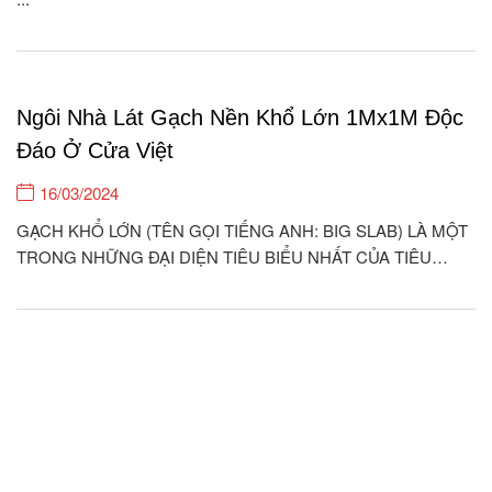
Ngôi Nhà Lát Gạch Nền Khổ Lớn 1Mx1M Độc
Đáo Ở Cửa Việt
16/03/2024
GẠCH KHỔ LỚN (TÊN GỌI TIẾNG ANH: BIG SLAB) LÀ MỘT
TRONG NHỮNG ĐẠI DIỆN TIÊU BIỂU NHẤT CỦA TIÊU
CHUẨN KIẾN TRÚC HIỆN ĐẠI Ở THẾ KỈ 21. ỐP LÁT LOẠI
GẠCH NÀY CHO KHÔNG GIAN NHÀ CỬA QUẢ THỰC ĐEM
LẠI GIÁ TRỊ THẨM MỸ RẤT CAO, THỂ...