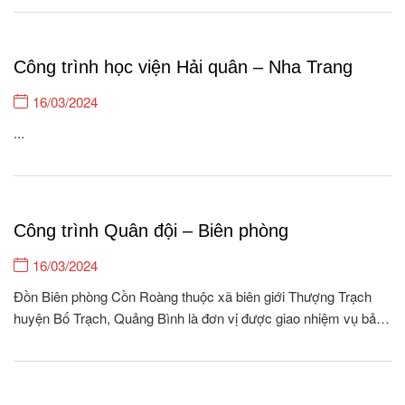
cung cấp gạch ốp lát & Thiết bị vệ...
Công trình học viện Hải quân – Nha Trang
16/03/2024
...
Công trình Quân đội – Biên phòng
16/03/2024
Đồn Biên phòng Cồn Roàng thuộc xã biên giới Thượng Trạch
huyện Bố Trạch, Quảng Bình là đơn vị được giao nhiệm vụ bảo
vệ, quản lý 26.5 km biên giới, với 04 cột móc, 08 bản/262
hộ/1118 khẩu xã Thượng Trạch và quản lý 01 xã nội địa Tân...