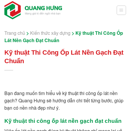
Skip
to
content
Trang chủ
>
Kiến thức xây dựng
>
Kỹ thuật Thi Công Ốp
Lát Nền Gạch Đạt Chuẩn
Kỹ thuật Thi Công Ốp Lát Nền Gạch Đạt
Chuẩn
Bạn đang muốn tìm hiểu về kỹ thuật thi công ốp lát nền
gạch? Quang Hưng sẽ hướng dẫn chi tiết từng bước, giúp
bạn có nền nhà đẹp như ý.
Kỹ thuật thi công ốp lát nền gạch đạt chuẩn
Việc ốp lát nền gạch đúng kỹ thuật không chỉ mang lại vẻ