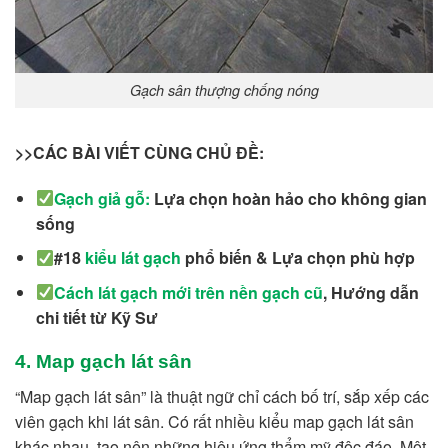
Gạch sân thượng chống nóng
>>CÁC BÀI VIẾT CÙNG CHỦ ĐỀ:
Gạch giả gỗ
:
Lựa chọn hoàn hảo cho không gian
sống
#18
kiểu lát gạch
phổ biến & Lựa chọn phù hợp
Cách lát gạch mới trên nền gạch cũ
, Hướng dẫn
chi tiết từ Kỹ Sư
4. Map gạch lát sân
“Map gạch lát sân” là thuật ngữ chỉ cách bố trí, sắp xếp các
viên gạch khi lát sân. Có rất nhiều kiểu map gạch lát sân
khác nhau, tạo nên những hiệu ứng thẩm mỹ độc đáo. Một