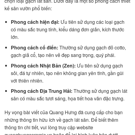
chọn loại gạch lát sân. Dưới đây là một số phong cách thiết
kế sân vườn phổ biến:
Phong cách hiện đại:
Ưu tiên sử dụng các loại gạch
có màu sắc trung tính, kiểu dáng đơn giản, kích thước
lớn.
Phong cách cổ điển:
Thường sử dụng gạch đỏ cotto,
gạch giả cổ, tạo nên vẻ đẹp sang trọng, quý phái.
Phong cách Nhật Bản (Zen):
Ưu tiên sử dụng gạch
sỏi, đá tự nhiên, tạo nên không gian yên tĩnh, gần gũi
với thiên nhiên.
Phong cách Địa Trung Hải:
Thường sử dụng gạch lát
sân có màu sắc tươi sáng, họa tiết hoa văn đặc trưng.
Hy vọng bài viết của Quang Hưng đã cung cấp cho bạn
những thông tin hữu ích về gạch lát sân. Để biết thêm
thông tin chi tiết, vui lòng truy cập website
quanghungceramic.vn hoặc để lại bình luận bên dưới.