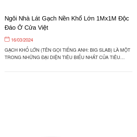
Ngôi Nhà Lát Gạch Nền Khổ Lớn 1Mx1M Độc
Đáo Ở Cửa Việt
16/03/2024
GẠCH KHỔ LỚN (TÊN GỌI TIẾNG ANH: BIG SLAB) LÀ MỘT
TRONG NHỮNG ĐẠI DIỆN TIÊU BIỂU NHẤT CỦA TIÊU
CHUẨN KIẾN TRÚC HIỆN ĐẠI Ở THẾ KỈ 21. ỐP LÁT LOẠI
GẠCH NÀY CHO KHÔNG GIAN NHÀ CỬA QUẢ THỰC ĐEM
LẠI GIÁ TRỊ THẨM MỸ RẤT CAO, THỂ...