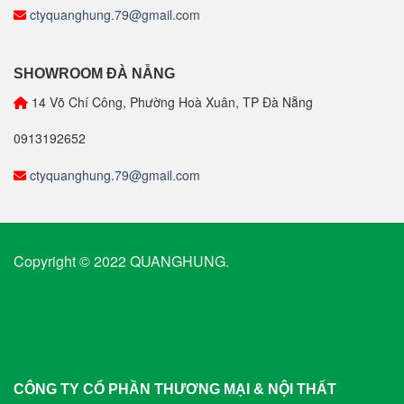
ctyquanghung.79@gmail.com
SHOWROOM ĐÀ NẴNG
14 Võ Chí Công, Phường Hoà Xuân, TP Đà Nẵng
0913192652
ctyquanghung.79@gmail.com
Copyright © 2022 QUANGHUNG.
CÔNG TY CỔ PHẦN THƯƠNG MẠI & NỘI THẤT