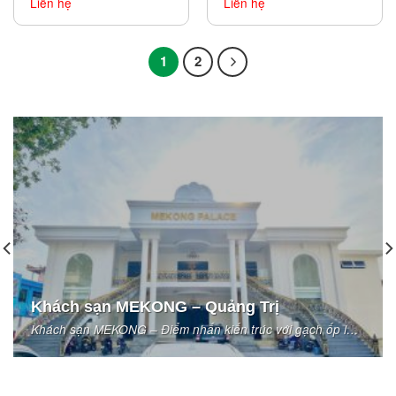
Liên hệ
Liên hệ
1
2
Khách sạn MEKONG – Quảng Trị
Khách sạn MEKONG – Điểm nhấn kiến trúc với gạch ốp lát
tinh tế từ...