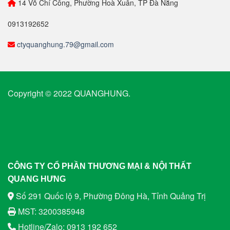
14 Võ Chí Công, Phường Hoà Xuân, TP Đà Nẵng
0913192652
ctyquanghung.79@gmail.com
Copyright © 2022 QUANGHUNG.
CÔNG TY CỔ PHẦN THƯƠNG MẠI & NỘI THẤT
QUANG HƯNG
Số 291 Quốc lộ 9, Phường Đông Hà, Tỉnh Quảng Trị
MST: 3200385948
Hotline/Zalo: 0913 192 652