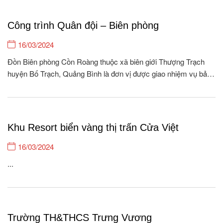
Công trình Quân đội – Biên phòng
16/03/2024
Đồn Biên phòng Cồn Roàng thuộc xã biên giới Thượng Trạch
huyện Bố Trạch, Quảng Bình là đơn vị được giao nhiệm vụ bảo
vệ, quản lý 26.5 km biên giới, với 04 cột móc, 08 bản/262
hộ/1118 khẩu xã Thượng Trạch và quản lý 01 xã nội địa Tân...
Khu Resort biển vàng thị trấn Cửa Việt
16/03/2024
...
Trường TH&THCS Trưng Vương