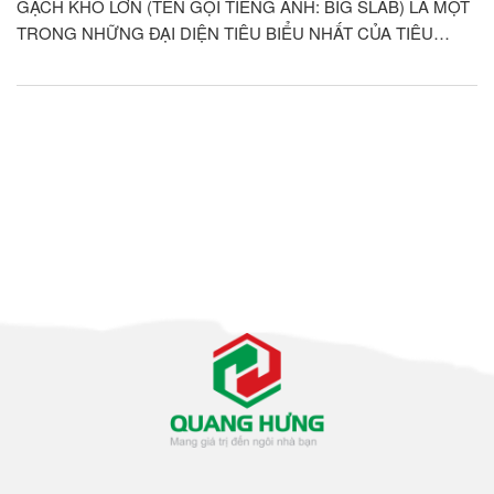
GẠCH KHỔ LỚN (TÊN GỌI TIẾNG ANH: BIG SLAB) LÀ MỘT
TRONG NHỮNG ĐẠI DIỆN TIÊU BIỂU NHẤT CỦA TIÊU
CHUẨN KIẾN TRÚC HIỆN ĐẠI Ở THẾ KỈ 21. ỐP LÁT LOẠI
GẠCH NÀY CHO KHÔNG GIAN NHÀ CỬA QUẢ THỰC ĐEM
LẠI GIÁ TRỊ THẨM MỸ RẤT CAO, THỂ...