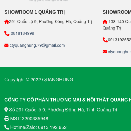
SHOWROOM 1 QUẢNG TRỊ
SHOWROOM 
291 Quốc Lộ 9, Phường Đông Hà, Quảng Trị
138-140 Qu
Quảng Trị
0818184999
091319265
ctyquanghung.79@gmail.com
ctyquanghu
Copyright © 2022 QUANGHUNG.
CÔNG TY CỔ PHẦN THƯƠNG MẠI & NỘI THẤT QUANG
Số 291 Quốc lộ 9, Phường Đông Hà, Tỉnh Quảng Trị
MST: 3200385948
Hotline/Zalo: 0913 192 652