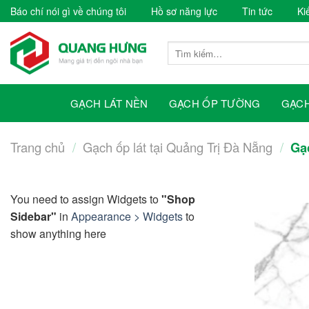
Skip
Báo chí nói gì về chúng tôi
Hồ sơ năng lực
Tin tức
Ki
to
content
Tìm
kiếm:
GẠCH LÁT NỀN
GẠCH ỐP TƯỜNG
GẠCH
Trang chủ
/
Gạch ốp lát tại Quảng Trị Đà Nẵng
/
Gạc
You need to assign Widgets to
"Shop
Sidebar"
in
Appearance > Widgets
to
show anything here