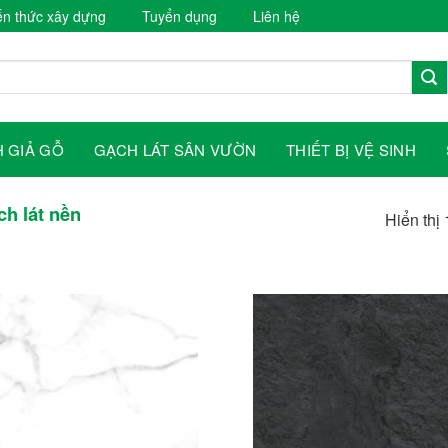
ến thức xây dựng
Tuyển dụng
Liên hệ
 GIẢ GỖ
GẠCH LÁT SÂN VƯỜN
THIẾT BỊ VỆ SINH
h lát nền
Hiển thị