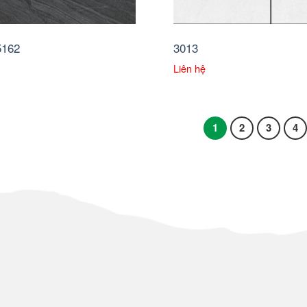
5162
3013
Liên hệ
1
2
3
4