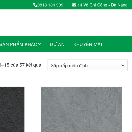
0818 184 999
14 Võ Chí Công - Đà Nẵng
SẢN PHẨM KHÁC
DỰ ÁN
KHUYẾN MÃI
 1–15 của 57 kết quả