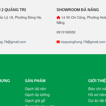
2 QUẢNG TRỊ
SHOWROOM ĐÀ NẴNG
ốc Lộ 1A, Phường Đông Hà,
14 Võ Chí Công, Phường Hoà
Nẵng
2
0913192652
ng.79@gmail.com
ctyquanghung.79@gmail.com
 HƯNG
SẢN PHẨM
GIỚI THI
Gạch lát nền
Báo chí nó
Gạch ốp tường
Hồ sơ năn
Gạch giả gỗ
Dự án đã t