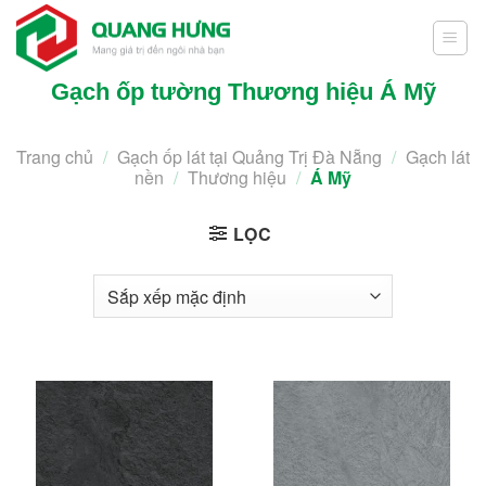
Skip
to
content
Gạch ốp tường Thương hiệu Á Mỹ
Trang chủ
/
Gạch ốp lát tại Quảng Trị Đà Nẵng
/
Gạch lát
nền
/
Thương hiệu
/
Á Mỹ
LỌC