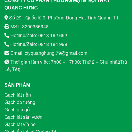
CÔNG TY CỔ PHẦN THƯƠNG MẠI & NỘI THẤT
QUANG HƯNG
Số 291 Quốc lộ 9, Phường Đông Hà, Tỉnh Quảng Trị
MST: 3200385948
Hotline/Zalo: 0913 192 652
Hotline/Zalo: 0818 184 999
Email: ctyquanghung.79@gmail.com
Thời gian làm việc: 7h00 – 17h30: Thứ 2 – Chủ nhật(Trừ
Lễ, Tết)
SẢN PHẨM
Gạch lát nền
Gạch ốp tường
Gạch giả gỗ
Gạch lát sân vườn
Gạch lát vỉa hè
Gạch ốp lát tại Quảng Trị