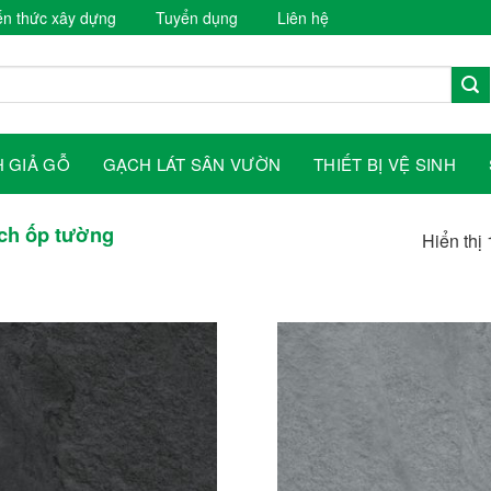
ến thức xây dựng
Tuyển dụng
Liên hệ
 GIẢ GỖ
GẠCH LÁT SÂN VƯỜN
THIẾT BỊ VỆ SINH
h ốp tường
Hiển thị