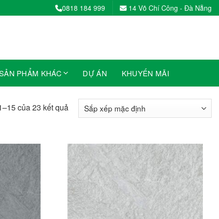
0818 184 999
14 Võ Chí Công - Đà Nẵng
SẢN PHẨM KHÁC
DỰ ÁN
KHUYẾN MÃI
 1–15 của 23 kết quả