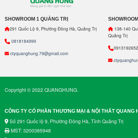
SHOWROOM 1 QUẢNG TRỊ
SHOWROOM 
291 Quốc Lộ 9, Phường Đông Hà, Quảng Trị
138-140 Qu
Quảng Trị
0818184999
091319265
ctyquanghung.79@gmail.com
ctyquanghu
Copyright © 2022 QUANGHUNG.
CÔNG TY CỔ PHẦN THƯƠNG MẠI & NỘI THẤT QUANG
Số 291 Quốc lộ 9, Phường Đông Hà, Tỉnh Quảng Trị
MST: 3200385948