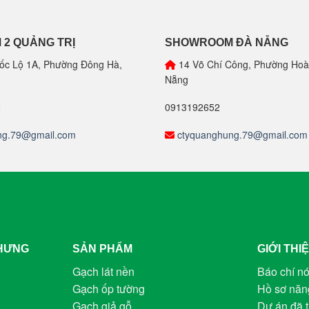
2 QUẢNG TRỊ
SHOWROOM ĐÀ NẴNG
ốc Lộ 1A, Phường Đông Hà,
14 Võ Chí Công, Phường Hoà
Nẵng
2
0913192652
ng.79@gmail.com
ctyquanghung.79@gmail.com
 HƯNG
SẢN PHẨM
GIỚI THI
Gạch lát nền
Báo chí nó
Gạch ốp tường
Hồ sơ năn
Gạch giả gỗ
Dự án đã t