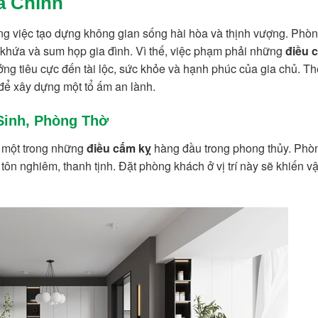
a Chính
rong việc tạo dựng không gian sống hài hòa và thịnh vượng. Phò
ách khứa và sum họp gia đình. Vì thế, việc phạm phải những
điều 
ng tiêu cực đến tài lộc, sức khỏe và hạnh phúc của gia chủ. 
 để xây dựng một tổ ấm an lành.
Sinh, Phòng Thờ
à một trong những
điều cấm kỵ
hàng đầu trong phong thủy. Phòn
ôn nghiêm, thanh tịnh. Đặt phòng khách ở vị trí này sẽ khiến v