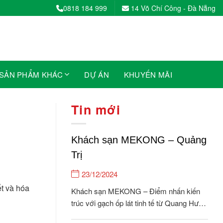
0818 184 999
14 Võ Chí Công - Đà Nẵng
SẢN PHẨM KHÁC
DỰ ÁN
KHUYẾN MÃI
Tin mới
Khách sạn MEKONG – Quảng
Trị
23/12/2024
t và hóa
Khách sạn MEKONG – Điểm nhấn kiến
trúc với gạch ốp lát tinh tế từ Quang Hưng
và thiết bị vệ sinh HiMic hiện đại Trong