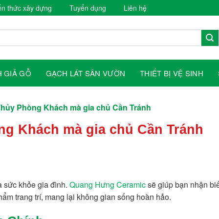
ến thức xây dựng
Tuyển dụng
Liên hệ
 GIẢ GỖ
GẠCH LÁT SÂN VƯỜN
THIẾT BỊ VỆ SINH
hủy Phòng Khách mà gia chủ Cần Tránh
g Khách mà gia chủ Cần Tránh
à sức khỏe gia đình.
Quang Hưng Ceramic
sẽ giúp bạn nhận biế
t phẩm trang trí, mang lại không gian sống hoàn hảo.