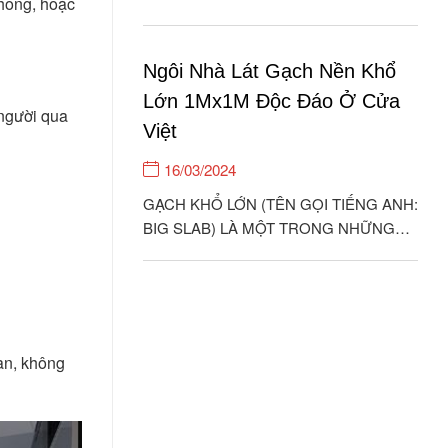
phong, hoặc
Ngôi Nhà Lát Gạch Nền Khổ
Lớn 1Mx1M Độc Đáo Ở Cửa
 người qua
Việt
16/03/2024
GẠCH KHỔ LỚN (TÊN GỌI TIẾNG ANH:
BIG SLAB) LÀ MỘT TRONG NHỮNG
ĐẠI DIỆN TIÊU BIỂU NHẤT CỦA TIÊU
CHUẨN KIẾN TRÚC HIỆN ĐẠI Ở THẾ KỈ
21. ỐP LÁT LOẠI GẠCH NÀY CHO
KHÔNG GIAN NHÀ CỬA QUẢ THỰC
ĐEM LẠI GIÁ TRỊ THẨM MỸ RẤT CAO,
 an, không
THỂ...