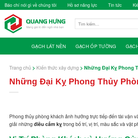
Skip
Báo chí nói gì về chúng tôi
Hồ sơ năng lực
Tin tức
Ki
to
content
Tìm
kiếm:
GẠCH LÁT NỀN
GẠCH ỐP TƯỜNG
GẠCH
Trang chủ
>
Kiến thức xây dựng
>
Những Đại Kỵ Phong T
Những Đại Kỵ Phong Thủy Phòn
Phong thủy phòng khách ảnh hưởng trực tiếp đến tài vận v
giải những
điều cấm kỵ
trong bố trí, vị trí, màu sắc và vậ