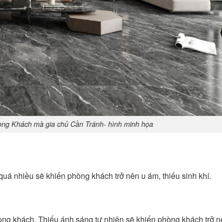
ng Khách mà gia chủ Cần Tránh- hình minh họa
quá nhiều sẽ khiến phòng khách trở nên u ám, thiếu sinh khí.
ng khách. Thiếu ánh sáng tự nhiên sẽ khiến phòng khách trở nê