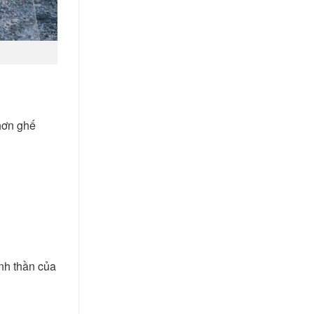
 hơn ghế
inh thần của