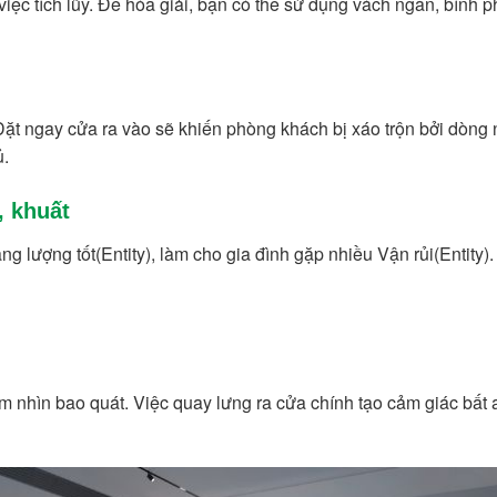
việc tích lũy. Để hóa giải, bạn có thể sử dụng vách ngăn, bình 
 Đặt ngay cửa ra vào sẽ khiến phòng khách bị xáo trộn bởi dòng
ủ.
, khuất
ng lượng tốt(Entity), làm cho gia đình gặp nhiều Vận rủi(Entity).
ầm nhìn bao quát. Việc quay lưng ra cửa chính tạo cảm giác bất