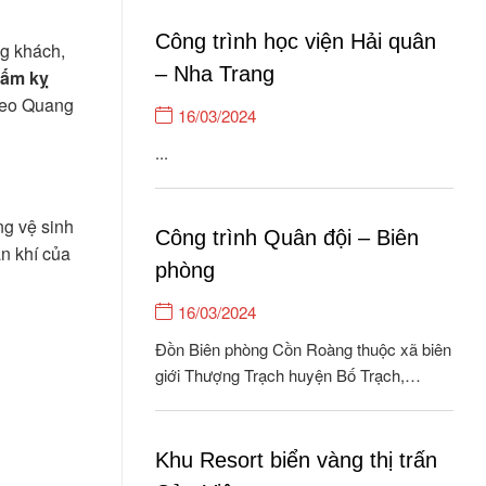
suốt 15 năm hình thành và phát triển,
Quang Hưng tự hào là đơn vị cung cấp
Công trình học viện Hải quân
ng khách,
gạch ốp lát & Thiết bị vệ...
– Nha Trang
cấm kỵ
Theo Quang
16/03/2024
...
g vệ sinh
Công trình Quân đội – Biên
ận khí của
phòng
16/03/2024
Đồn Biên phòng Cồn Roàng thuộc xã biên
giới Thượng Trạch huyện Bố Trạch,
Quảng Bình là đơn vị được giao nhiệm vụ
bảo vệ, quản lý 26.5 km biên giới, với 04
cột móc, 08 bản/262 hộ/1118 khẩu xã
Khu Resort biển vàng thị trấn
Thượng Trạch và quản lý 01 xã nội địa