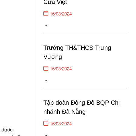
Cửa Việt
Tân...
16/03/2024
...
Trường TH&THCS Trưng
Vương
16/03/2024
...
Tập đoàn Đông Đô BQP Chi
nhánh Đà Nẵng
16/03/2024
i được.
...