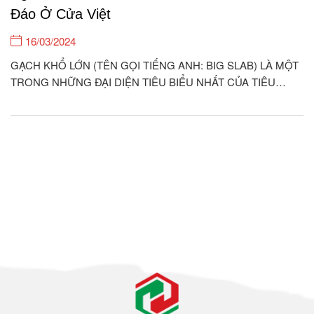
Đáo Ở Cửa Việt
16/03/2024
GẠCH KHỔ LỚN (TÊN GỌI TIẾNG ANH: BIG SLAB) LÀ MỘT
TRONG NHỮNG ĐẠI DIỆN TIÊU BIỂU NHẤT CỦA TIÊU
CHUẨN KIẾN TRÚC HIỆN ĐẠI Ở THẾ KỈ 21. ỐP LÁT LOẠI
GẠCH NÀY CHO KHÔNG GIAN NHÀ CỬA QUẢ THỰC ĐEM
LẠI GIÁ TRỊ THẨM MỸ RẤT CAO, THỂ...