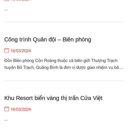
...
Công trình Quân đội – Biên phòng
16/03/2024
Đồn Biên phòng Cồn Roàng thuộc xã biên giới Thượng Trạch
huyện Bố Trạch, Quảng Bình là đơn vị được giao nhiệm vụ bảo
vệ, quản lý 26.5 km biên giới, với 04 cột móc, 08 bản/262
hộ/1118 khẩu xã Thượng Trạch và quản lý 01 xã nội địa Tân...
Khu Resort biển vàng thị trấn Cửa Việt
16/03/2024
...