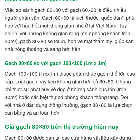
Việc so sánh gạch 80×80 với gạch 60×60 là điều nhiều
người phân vân. Gạch 60×60 là kích thước “quốc dân”, phù
hợp với hầu hết mọi không gian nhà ở tại Việt Nam. Tuy
nhiên, với những không gian rộng (như phòng khách trên
20m²), gạch 80×80 sẽ tối ưu hơn về mặt thẩm mỹ, giúp sàn
nhà trông thoáng và sang hơn hẳn.
Gạch 80×80 so với gạch 100×100 (1m x 1m)
Gạch 100×100 (1mx1m) thuộc phân khúc gạch khổ lớn cao
cấp. Loại gạch này kén không gian hơn cả 80×80. Chúng
chỉ thực sự phát huy vẻ đẹp ở những sảnh cực lớn (trên
40m²) hoặc các biệt thự có phòng khách thông tầng. Đối
với nhà ở dân dụng thông thường, gạch 80×80 là lựa chọn
cân bằng và an toàn hơn.
Giá gạch 80×80 trên thị trường hiện nay
Gạch 80×80 được bán tại các cửa hàng vật liệu xây dựng