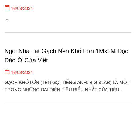
16/03/2024
...
Ngôi Nhà Lát Gạch Nền Khổ Lớn 1Mx1M Độc
Đáo Ở Cửa Việt
16/03/2024
GẠCH KHỔ LỚN (TÊN GỌI TIẾNG ANH: BIG SLAB) LÀ MỘT
TRONG NHỮNG ĐẠI DIỆN TIÊU BIỂU NHẤT CỦA TIÊU
CHUẨN KIẾN TRÚC HIỆN ĐẠI Ở THẾ KỈ 21. ỐP LÁT LOẠI
GẠCH NÀY CHO KHÔNG GIAN NHÀ CỬA QUẢ THỰC ĐEM
LẠI GIÁ TRỊ THẨM MỸ RẤT CAO, THỂ...