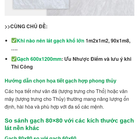
>>CÙNG CHỦ ĐỀ:
Khi nào nên lát gạch khổ lớn
1m2x1m2, 90x1m8,
….
Gạch 600x1200mm
: Ưu Nhược Điểm và lưu ý khi
Thi Công
Hướng dẫn chọn họa tiết gạch hợp phong thủy
Các họa tiết như vân đá (tượng trưng cho Thổ) hoặc vân
mây (tượng trưng cho Thủy) thường mang năng lượng ổn
định, hài hòa và phù hợp với đa số các mệnh.
So sánh gạch 80×80 với các kích thước gạch
lát nền khác
Gạch 80×80 so với gạch 60×60