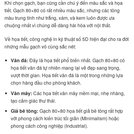
Khi chọn gạch, bạn cũng cần chú ý đến màu sắc và họa
tiết. Gạch 80×80 có rất nhiều màu sắc, nhưng các tông
màu trung tính như trắng, xám, và kem luôn được ưa
chuộng nhất vì chúng dễ dàng hài hòa với nội thất.
Về họa tiết, công nghệ in kỹ thuật số 5D hiện đại cho ra đời
những mẫu gạch vô cùng sắc nét:
Vân đá:
Đây là họa tiết phổ biến nhất. Gạch 80×80 có
họa tiết vân đá tự nhiên mang lại vẻ đẹp sang trọng,
vượt thời gian. Họa tiết vân đá là một trong những lựa
chọn hàng đầu cho phòng khách.
Vân mây:
Các họa tiết vân mây mềm mại, nhẹ nhàng,
tạo cảm giác thư thái.
Giả bê tông:
Gạch 80×80 họa tiết giả bê tông rất hợp
với phong cách kiến trúc tối giản (Minimalism) hoặc
phong cách công nghiệp (Industrial).