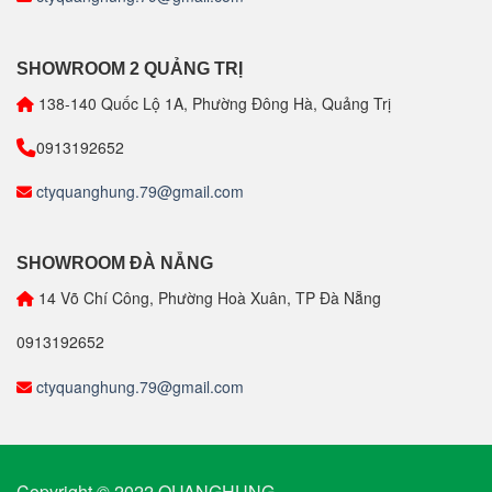
SHOWROOM 2 QUẢNG TRỊ
138-140 Quốc Lộ 1A, Phường Đông Hà, Quảng Trị
0913192652
ctyquanghung.79@gmail.com
SHOWROOM ĐÀ NẴNG
14 Võ Chí Công, Phường Hoà Xuân, TP Đà Nẵng
0913192652
ctyquanghung.79@gmail.com
Copyright © 2022 QUANGHUNG.