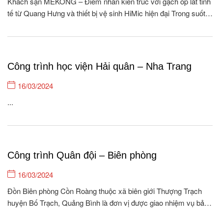
Khách sạn MEKONG – Điểm nhấn kiến trúc với gạch ốp lát tinh
tế từ Quang Hưng và thiết bị vệ sinh HiMic hiện đại Trong suốt
15 năm hình thành và phát triển, Quang Hưng tự hào là đơn vị
cung cấp gạch ốp lát & Thiết bị vệ...
Công trình học viện Hải quân – Nha Trang
16/03/2024
...
Công trình Quân đội – Biên phòng
16/03/2024
Đồn Biên phòng Cồn Roàng thuộc xã biên giới Thượng Trạch
huyện Bố Trạch, Quảng Bình là đơn vị được giao nhiệm vụ bảo
vệ, quản lý 26.5 km biên giới, với 04 cột móc, 08 bản/262