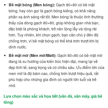
Bề mặt bóng (Men bóng):
Gạch 80×80 có bề mặt
bóng, hay còn gọi là gạch bóng kiếng, có khả năng
phản xạ ánh sáng rất tốt. Men bóng là thuộc tính thường
thấy của dòng gạch 80×80, giúp không gian nhà bạn,
đặc biệt là phòng khách, trở nên lộng lẫy và rộng rãi
hơn. Tuy nhiên, khi chọn gạch, bạn cần chú ý đến độ
chống trơn, vì bề mặt bóng có thể khá trơn trượt khi bị
dính nước.
Bề mặt mờ (Men mờ/Matt):
Gạch 80×80 có bề mặt mờ
đang là xu hướng của kiến trúc hiện đại, mang lại vẻ
đẹp tinh tế, sang trọng và có chiều sâu. Ưu điểm lớn của
men mờ là độ bám cao, chống trơn trượt hiệu quả, rất
phù hợp cho những gia đình có người lớn tuổi và trẻ
nhỏ.
Lựa chọn màu sắc và họa tiết (vân đá, vân mây, giả bê
tông)