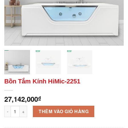
Bồn Tắm Kính HiMic-2251
27,142,000
₫
Bồn Tắm Kính HiMic-2251 số lượng
THÊM VÀO GIỎ HÀNG